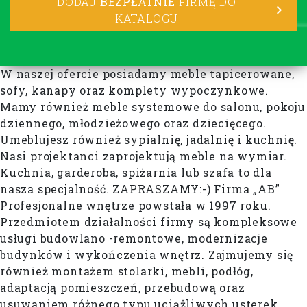
DODAJ
BEZPŁATNIE
FIRMĘ DO
KATALOGU
W naszej ofercie posiadamy meble tapicerowane,
sofy, kanapy oraz komplety wypoczynkowe.
Mamy również meble systemowe do salonu, pokoju
dziennego, młodzieżowego oraz dziecięcego.
Umeblujesz również sypialnię, jadalnię i kuchnię.
Nasi projektanci zaprojektują meble na wymiar.
Kuchnia, garderoba, spiżarnia lub szafa to dla
nasza specjalność. ZAPRASZAMY:-) Firma „AB”
Profesjonalne wnętrze powstała w 1997 roku.
Przedmiotem działalności firmy są kompleksowe
usługi budowlano -remontowe, modernizacje
budynków i wykończenia wnętrz. Zajmujemy się
również montażem stolarki, mebli, podłóg,
adaptacją pomieszczeń, przebudową oraz
usuwaniem różnego typu uciążliwych usterek.