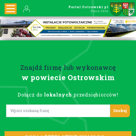
Portal Ostrowski.pl
Baza firm
Znajdź firmę lub wykonawcę
w powiecie Ostrowskim
Dołącz do
lokalnych
przedsiębiorców!
Lorem ipsum