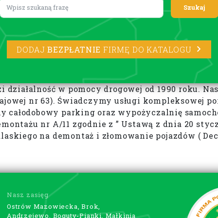
Lorem ipsum
DODAJ
BEZPŁATNIE
FIRMĘ DO KATALOGU
ziałalność w pomocy drogowej od 1990 roku. Nasza
krajowej nr 63). Świadczymy usługi kompleksowej 
y całodobowy parking oraz wypożyczalnię samocho
emontażu nr A/11 zgodnie z ” Ustawą z dnia 20 sty
laskiego na demontaż i złomowanie pojazdów ( Decy
Nasz zasięg
Ostrów Mazowiecka, Brok,
Andrzejewo, Boguty-Pianki, Małkinia