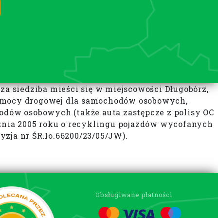
 siedziba mieści się w miejscowości Długobórz,
pomocy drogowej dla samochodów osobowych,
dów osobowych (także auta zastępcze z polisy OC
cznia 2005 roku o recyklingu pojazdów wycofanych
zja nr ŚR.Io.66200/23/05/JW).
Obsługiwane płatności