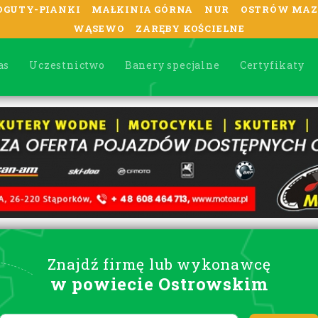
OGUTY-PIANKI
MAŁKINIA GÓRNA
NUR
OSTRÓW MAZ
WĄSEWO
ZARĘBY KOŚCIELNE
as
Uczestnictwo
Banery specjalne
Certyfikaty
Znajdź firmę lub wykonawcę
w powiecie Ostrowskim