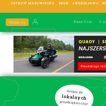
OSTRÓW MAZOWIECKA
BROK
ANDRZEJEWO
B
Baza firm
O n
Zaloguj się
Dołącz do
lokalnych
przedsiębiorców!