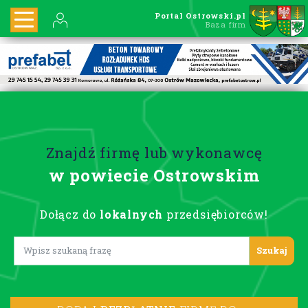
Portal Ostrowski.pl
Baza firm
Znajdź firmę lub wykonawcę
w powiecie Ostrowskim
Dołącz do
lokalnych
przedsiębiorców!
Lorem ipsum