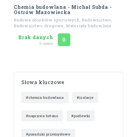
Chemia budowlana - Michał Subda -
Ostrów Mazowiecka
Budowa obiektów sportowych, Budownictwo,
Budownictwo drogowe, Materiały budowlane
Brak danych
Ocena
na 5
0
0 opinii
Słowa kluczowe
#chemia budowlana
#izolacje
#naprawa betonu
#podlewki
#posadzki przemysłowe