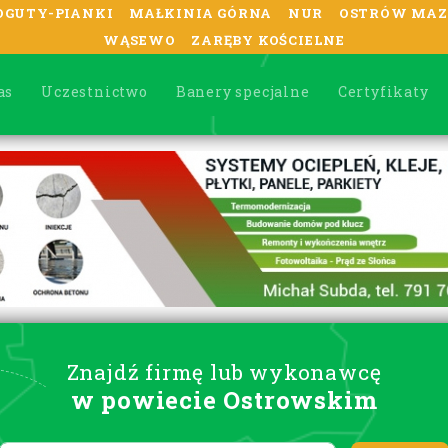
OGUTY-PIANKI
MAŁKINIA GÓRNA
NUR
OSTRÓW MAZ
WĄSEWO
ZARĘBY KOŚCIELNE
as
Uczestnictwo
Banery specjalne
Certyfikaty
Znajdź firmę lub wykonawcę
w powiecie Ostrowskim