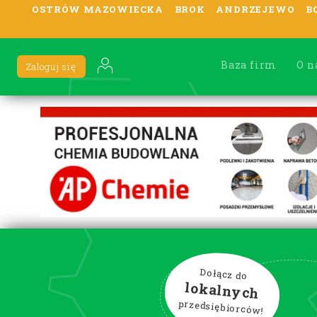
OSTRÓW MAZOWIECKA
BROK
ANDRZEJEWO
B
Baza firm
O n
Zaloguj się
Dołącz do
lokalnych
przedsiębiorców!