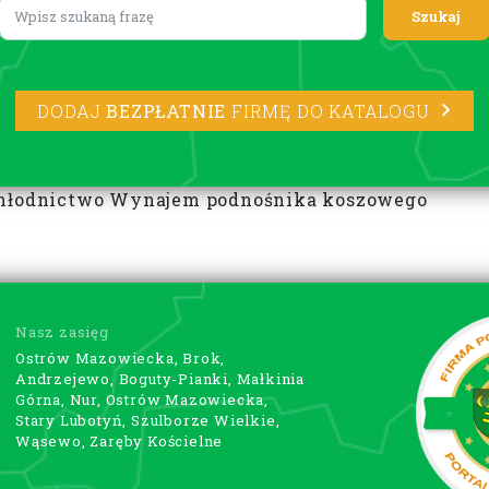
Lorem ipsum
DODAJ
BEZPŁATNIE
FIRMĘ DO KATALOGU
 chłodnictwo Wynajem podnośnika koszowego
Nasz zasięg
Ostrów Mazowiecka, Brok,
Andrzejewo, Boguty-Pianki, Małkinia
Górna, Nur, Ostrów Mazowiecka,
Stary Lubotyń, Szulborze Wielkie,
Wąsewo, Zaręby Kościelne