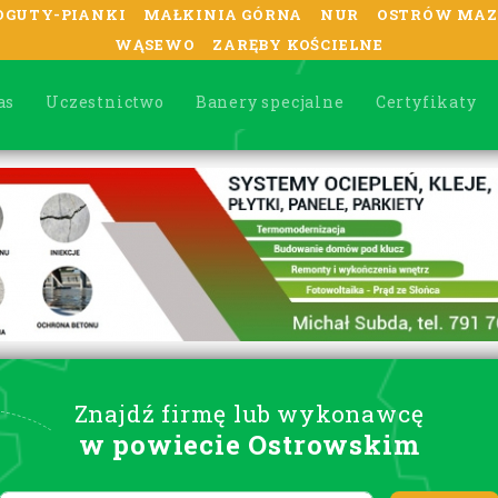
OGUTY-PIANKI
MAŁKINIA GÓRNA
NUR
OSTRÓW MAZ
WĄSEWO
ZARĘBY KOŚCIELNE
as
Uczestnictwo
Banery specjalne
Certyfikaty
Znajdź firmę lub wykonawcę
w powiecie Ostrowskim