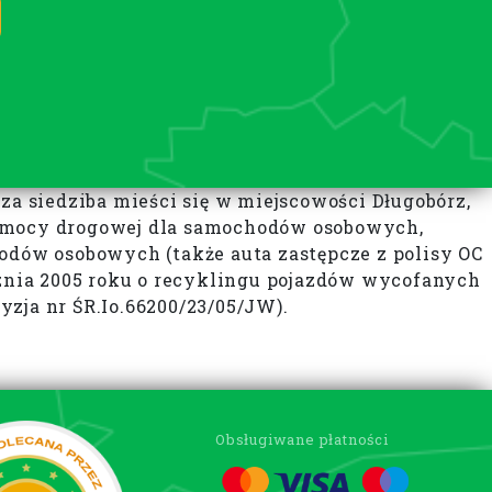
 siedziba mieści się w miejscowości Długobórz,
pomocy drogowej dla samochodów osobowych,
dów osobowych (także auta zastępcze z polisy OC
cznia 2005 roku o recyklingu pojazdów wycofanych
zja nr ŚR.Io.66200/23/05/JW).
Obsługiwane płatności