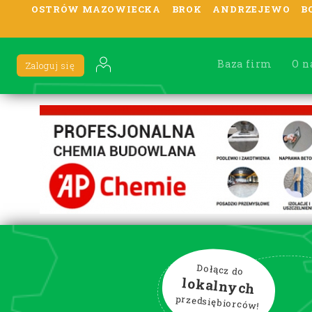
OSTRÓW MAZOWIECKA
BROK
ANDRZEJEWO
B
Baza firm
O n
Zaloguj się
Dołącz do
lokalnych
przedsiębiorców!