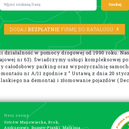
Lorem ipsum
DODAJ
BEZPŁATNIE
FIRMĘ DO KATALOGU
ziałalność w pomocy drogowej od 1990 roku. Nasza
krajowej nr 63). Świadczymy usługi kompleksowej 
y całodobowy parking oraz wypożyczalnię samocho
emontażu nr A/11 zgodnie z ” Ustawą z dnia 20 sty
laskiego na demontaż i złomowanie pojazdów ( Decy
Nasz zasięg
Ostrów Mazowiecka, Brok,
Andrzejewo, Boguty-Pianki, Małkinia