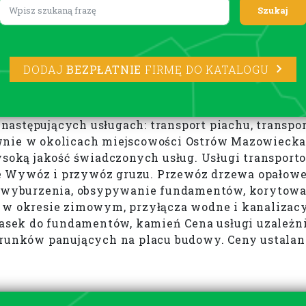
Lorem ipsum
DODAJ
BEZPŁATNIE
FIRMĘ DO KATALOGU
w następujących usługach: transport piachu, transpo
wnie w okolicach miejscowości Ostrów Mazowiecka
wysoką jakość świadczonych usług. Usługi transpor
 Wywóz i przywóz gruzu. Przewóz drzewa opałoweg
 i wyburzenia, obsypywanie fundamentów, korytow
 w okresie zimowym, przyłącza wodne i kanalizacy
iasek do fundamentów, kamień Cena usługi uzależnio
arunków panujących na placu budowy. Ceny ustalan