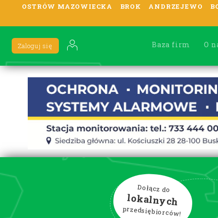
OSTRÓW MAZOWIECKA
BROK
ANDRZEJEWO
B
Baza firm
O n
Zaloguj się
Dołącz do
lokalnych
przedsiębiorców!