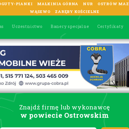
OGUTY-PIANKI
MAŁKINIA GÓRNA
NUR
OSTRÓW MAZ
WĄSEWO
ZARĘBY KOŚCIELNE
as
Uczestnictwo
Banery specjalne
Certyfikaty
Znajdź firmę lub wykonawcę
w powiecie Ostrowskim