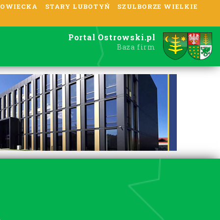
OWIECKA
STARY LUBOTYŃ
SZULBORZE WIELKIE
Portal Ostrowski.pl
Baza firm