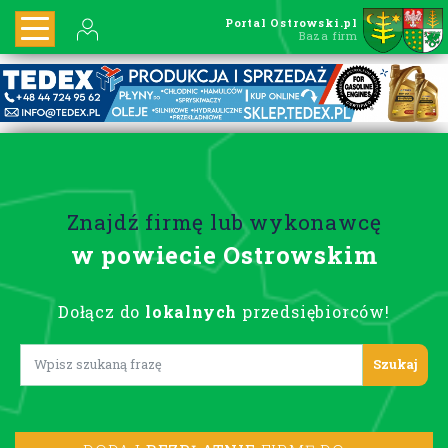
Portal Ostrowski.pl
Baza firm
Znajdź firmę lub wykonawcę
w powiecie Ostrowskim
Dołącz do
lokalnych
przedsiębiorców!
Lorem ipsum