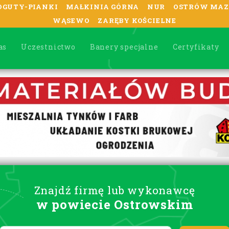
OGUTY-PIANKI
MAŁKINIA GÓRNA
NUR
OSTRÓW MAZ
WĄSEWO
ZARĘBY KOŚCIELNE
as
Uczestnictwo
Banery specjalne
Certyfikaty
Znajdź firmę lub wykonawcę
w powiecie Ostrowskim