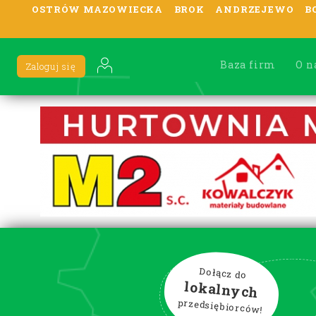
OSTRÓW MAZOWIECKA
BROK
ANDRZEJEWO
B
Baza firm
O n
Zaloguj się
Dołącz do
lokalnych
przedsiębiorców!