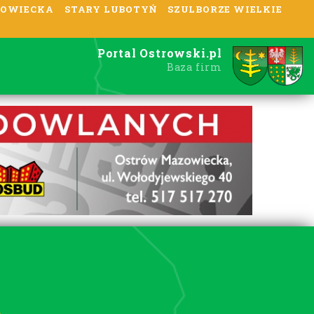
OWIECKA
STARY LUBOTYŃ
SZULBORZE WIELKIE
Portal Ostrowski.pl
Baza firm