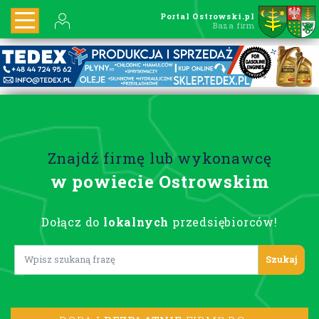
Portal Ostrowski.pl
Baza firm
Znajdź firmę lub wykonawcę
w powiecie Ostrowskim
Dołącz do
lokalnych
przedsiębiorców!
Lorem ipsum