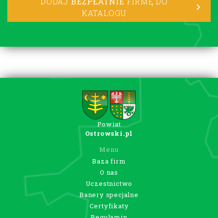
DODAJ
BEZPŁATNIE
FIRMĘ DO
KATALOGU
Powiat
Ostrowski.pl
Menu
Baza firm
O nas
Uczestnictwo
Banery specjalne
Certyfikaty
Regulamin