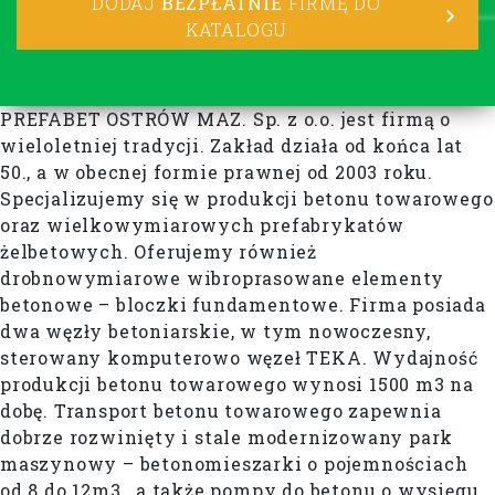
DODAJ
BEZPŁATNIE
FIRMĘ DO
KATALOGU
PREFABET OSTRÓW MAZ. Sp. z o.o. jest firmą o
wieloletniej tradycji. Zakład działa od końca lat
50., a w obecnej formie prawnej od 2003 roku.
Specjalizujemy się w produkcji betonu towarowego
oraz wielkowymiarowych prefabrykatów
żelbetowych. Oferujemy również
drobnowymiarowe wibroprasowane elementy
betonowe – bloczki fundamentowe. Firma posiada
dwa węzły betoniarskie, w tym nowoczesny,
sterowany komputerowo węzeł TEKA. Wydajność
produkcji betonu towarowego wynosi 1500 m3 na
dobę. Transport betonu towarowego zapewnia
dobrze rozwinięty i stale modernizowany park
maszynowy – betonomieszarki o pojemnościach
od 8 do 12m3., a także pompy do betonu o wysięgu