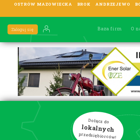
OSTRÓW MAZOWIECKA
BROK
ANDRZEJEWO
B
Baza firm
O n
Zaloguj się
Dołącz do
lokalnych
przedsiębiorców!