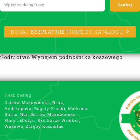
Lorem ipsum
DODAJ
BEZPŁATNIE
FIRMĘ DO KATALOGU
 chłodnictwo Wynajem podnośnika koszowego
Nasz zasięg
Ostrów Mazowiecka, Brok,
Andrzejewo, Boguty-Pianki, Małkinia
Górna, Nur, Ostrów Mazowiecka,
Stary Lubotyń, Szulborze Wielkie,
Wąsewo, Zaręby Kościelne