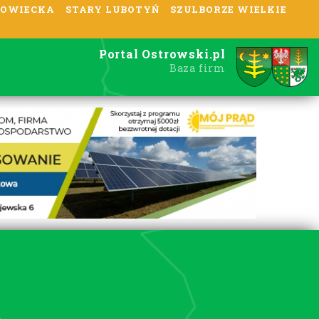
OWIECKA
STARY LUBOTYŃ
SZULBORZE WIELKIE
Portal Ostrowski.pl
Baza firm