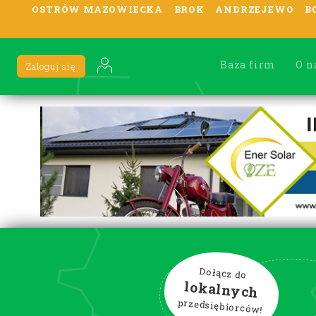
OSTRÓW MAZOWIECKA
BROK
ANDRZEJEWO
B
Baza firm
O n
Zaloguj się
Dołącz do
lokalnych
przedsiębiorców!