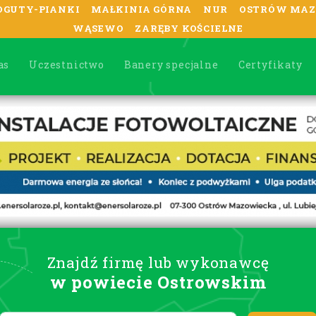
OGUTY-PIANKI
MAŁKINIA GÓRNA
NUR
OSTRÓW MAZ
WĄSEWO
ZARĘBY KOŚCIELNE
as
Uczestnictwo
Banery specjalne
Certyfikaty
Znajdź firmę lub wykonawcę
w powiecie Ostrowskim