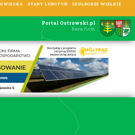
OWIECKA
STARY LUBOTYŃ
SZULBORZE WIELKIE
Portal Ostrowski.pl
Baza firm