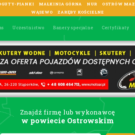
OGUTY-PIANKI
MAŁKINIA GÓRNA
NUR
OSTRÓW MAZ
WĄSEWO
ZARĘBY KOŚCIELNE
as
Uczestnictwo
Banery specjalne
Certyfikaty
Znajdź firmę lub wykonawcę
w powiecie Ostrowskim