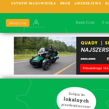
OSTRÓW MAZOWIECKA
BROK
ANDRZEJEWO
B
Baza firm
O n
Zaloguj się
Dołącz do
lokalnych
przedsiębiorców!