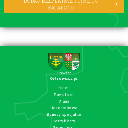
DODAJ
BEZPŁATNIE
FIRMĘ DO
KATALOGU
Powiat
Ostrowski.pl
Menu
Baza firm
O nas
Uczestnictwo
Banery specjalne
Certyfikaty
Regulamin