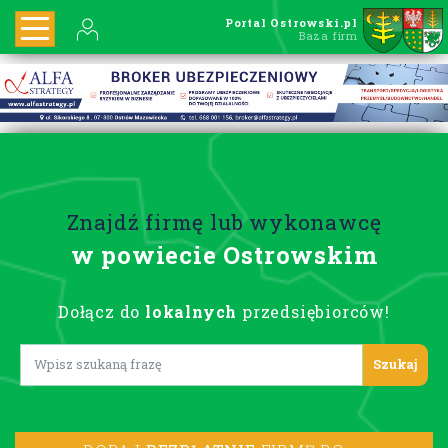
Portal Ostrowski.pl
Baza firm
Znajdź firmę lub wykonawcę
w powiecie Ostrowskim
Dołącz do
lokalnych
przedsiębiorców!
Lorem ipsum