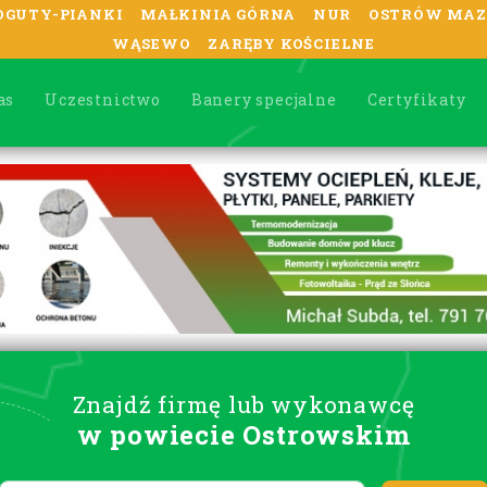
OGUTY-PIANKI
MAŁKINIA GÓRNA
NUR
OSTRÓW MAZ
WĄSEWO
ZARĘBY KOŚCIELNE
as
Uczestnictwo
Banery specjalne
Certyfikaty
Znajdź firmę lub wykonawcę
w powiecie Ostrowskim