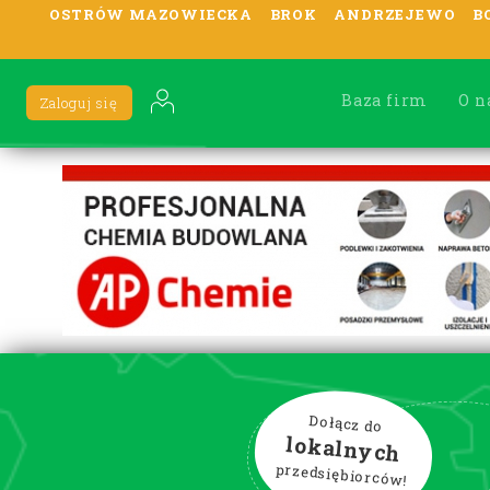
OSTRÓW MAZOWIECKA
BROK
ANDRZEJEWO
B
Baza firm
O n
Zaloguj się
Dołącz do
lokalnych
przedsiębiorców!