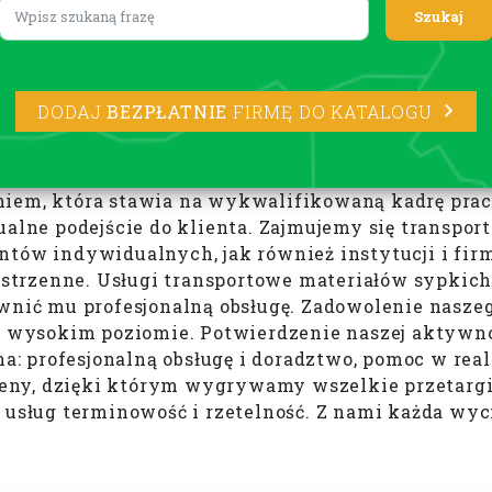
Lorem ipsum
DODAJ
BEZPŁATNIE
FIRMĘ DO KATALOGU
niem, która stawia na wykwalifikowaną kadrę pra
ne podejście do klienta. Zajmujemy się transpor
tów indywidualnych, jak również instytucji i firm.
rzenne. Usługi transportowe materiałów sypkich, 
nić mu profesjonalną obsługę. Zadowolenie naszego 
ak wysokim poziomie. Potwierdzenie naszej aktywno
na: profesjonalną obsługę i doradztwo, pomoc w rea
ny, dzięki którym wygrywamy wszelkie przetargi n
s usług terminowość i rzetelność. Z nami każda wy