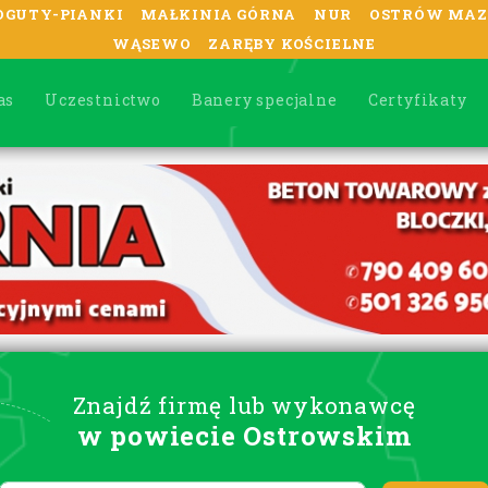
OGUTY-PIANKI
MAŁKINIA GÓRNA
NUR
OSTRÓW MAZ
WĄSEWO
ZARĘBY KOŚCIELNE
as
Uczestnictwo
Banery specjalne
Certyfikaty
Znajdź firmę lub wykonawcę
w powiecie Ostrowskim