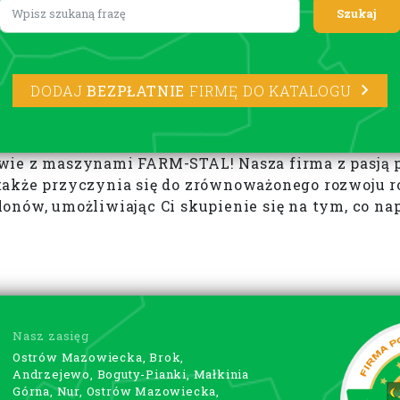
Lorem ipsum
DODAJ
BEZPŁATNIE
FIRMĘ DO KATALOGU
ie z maszynami FARM-STAL! Nasza firma z pasją pro
także przyczynia się do zrównoważonego rozwoju r
onów, umożliwiając Ci skupienie się na tym, co na
Nasz zasięg
Ostrów Mazowiecka, Brok,
Andrzejewo, Boguty-Pianki, Małkinia
Górna, Nur, Ostrów Mazowiecka,