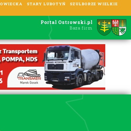
OWIECKA
STARY LUBOTYŃ
SZULBORZE WIELKIE
Portal Ostrowski.pl
Baza firm