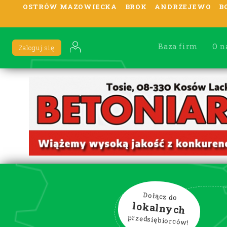
OSTRÓW MAZOWIECKA
BROK
ANDRZEJEWO
B
Baza firm
O n
Zaloguj się
Dołącz do
lokalnych
przedsiębiorców!