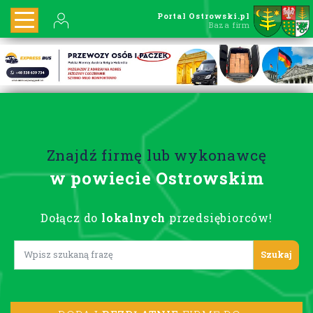
Portal Ostrowski.pl
Baza firm
Znajdź firmę lub wykonawcę
w powiecie Ostrowskim
Dołącz do
lokalnych
przedsiębiorców!
Lorem ipsum