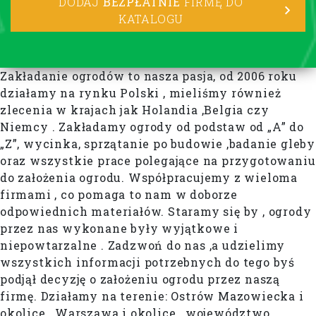
DODAJ
BEZPŁATNIE
FIRMĘ DO
KATALOGU
Zakładanie ogrodów to nasza pasja, od 2006 roku
działamy na rynku Polski , mieliśmy również
zlecenia w krajach jak Holandia ,Belgia czy
Niemcy . Zakładamy ogrody od podstaw od „A” do
„Z”, wycinka, sprzątanie po budowie ,badanie gleby
oraz wszystkie prace polegające na przygotowaniu
do założenia ogrodu. Współpracujemy z wieloma
firmami , co pomaga to nam w doborze
odpowiednich materiałów. Staramy się by , ogrody
przez nas wykonane były wyjątkowe i
niepowtarzalne . Zadzwoń do nas ,a udzielimy
wszystkich informacji potrzebnych do tego byś
podjął decyzję o założeniu ogrodu przez naszą
firmę. Działamy na terenie: Ostrów Mazowiecka i
okolice , Warszawa i okolice , województwo