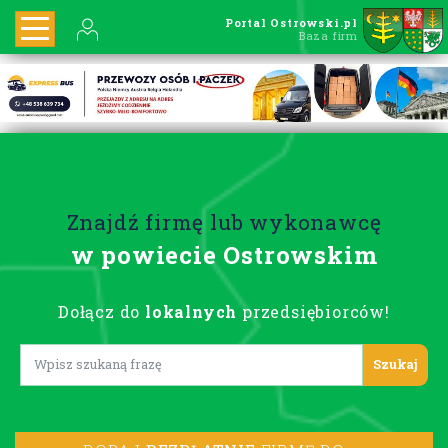
Portal Ostrowski.pl
Baza firm
Znajdź firmę lub wykonawcę
w powiecie Ostrowskim
Dołącz do
lokalnych
przedsiębiorców!
Lorem ipsum