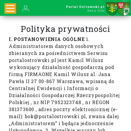
Portal Ostrowski.pl
Baza firm
Polityka prywatności
I. POSTANOWIENIA OGÓLNE
1.
Administratorem danych osobowych
zbieranych za pośrednictwem Serwisu
portalostrowski.pl jest Kamil Wilusz
wykonujący działalność gospodarczą pod
firmą FIRMAONE Kamil Wilusz al. Jana
Pawła II 27 00-867 Warszawa, wpisaną do
Centralnej Ewidencji i Informacji o
Działalności Gospodarczej Rzeczypospolitej
Polskiej , nr NIP 7952323748 , nr REGON
381373600 , adres poczty elektronicznej (e-
mail): bok@portalostrowski.pl, zwana dalej
„Administratorem” i będąca jednocześnie
Usługodawcą. 2. Wszelkie wyrazy lub