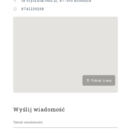
18 Stycznia/36D/21, 87-300 Brodnica
8741230298
Pokaż trasę
Wyślij wiadomość