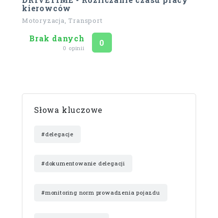
kierowców
Motoryzacja, Transport
Brak danych
Ocena
na 5
0
0 opinii
Słowa kluczowe
#delegacje
#dokumentowanie delegacji
#monitoring norm prowadzenia pojazdu