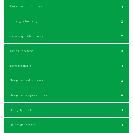
Rusztowania, drabiny
1
Schody, balustrady
2
Serwis sprzętu, maszyn
2
Tartaki, drewno
2
Termoizolacja
1
Urządzenia dźwigowe
2
Urządzenia spawalnicze
0
Usługi budowlane
4
Usługi dekarskie
1