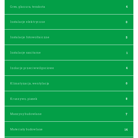
Gres, glazura, terakota
4
Instalacje elektryczne
0
Instalacje fotowoltaiczne
5
Instalacje sanitarne
1
Izolacje przeciwwilgociowe
4
Klimatyzacja, wentylacja
0
Kruszywo, piasek
8
Maszyny budowlane
7
Materiały budowlane
14