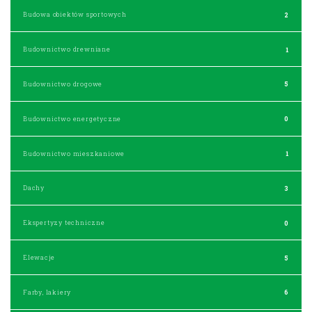
Budowa obiektów sportowych
2
Budownictwo drewniane
1
Budownictwo drogowe
5
Budownictwo energetyczne
0
Budownictwo mieszkaniowe
1
Dachy
3
Ekspertyzy techniczne
0
Elewacje
5
Farby, lakiery
6