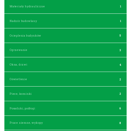
Materiały hydrauliczne
1
Nadzór budowlany
1
Ocieplenia budynków
5
Ogrzewanie
3
Okna, drzwi
4
Oświetlenie
2
Piece, kominki
2
Posadzki, podłogi
6
Prace ziemne, wykopy
8