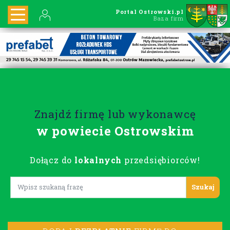
Portal Ostrowski.pl
Baza firm
Znajdź firmę lub wykonawcę
w powiecie Ostrowskim
Dołącz do
lokalnych
przedsiębiorców!
Lorem ipsum