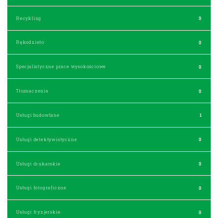
Recykling
0
Rękodzieło
0
Specjalistyczne prace wysokościowe
0
Tłumaczenia
0
Usługi budowlane
1
Usługi detektywistyczne
0
Usługi drukarskie
0
Usługi fotograficzne
0
Usługi fryzjerskie
0