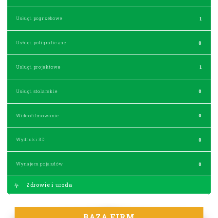
Usługi pogrzebowe
1
Usługi poligraficzne
0
Usługi projektowe
1
Usługi stolarskie
0
Wideofilmowanie
0
Wydruki 3D
0
Wynajem pojazdów
0
Zdrowie i uroda
BAZA FIRM