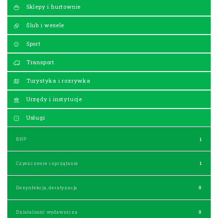
Sklepy i hurtownie
Ślub i wesele
Sport
Transport
Turystyka i rozrywka
Urzędy i instytucje
Usługi
BHP
1
Czyszczenie i sprzątanie
1
Dezynfekcja, deratyzacja
0
Działalność wydawnicza
0