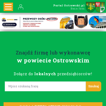
Portal Ostrowski.pl
Baza firm
Znajdź firmę lub wykonawcę
w powiecie Ostrowskim
Dołącz do
lokalnych
przedsiębiorców!
Lorem ipsum