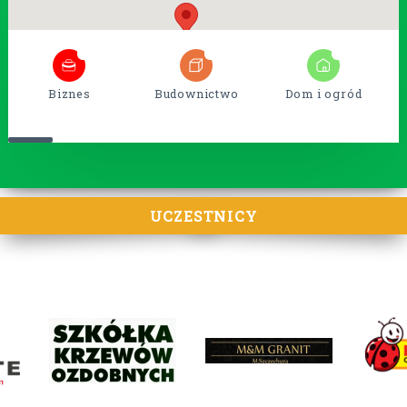
5
38
15
Biznes
Budownictwo
Dom i ogród
UCZESTNICY