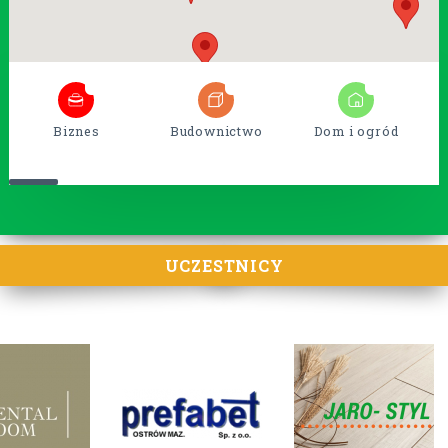
5
38
15
Biznes
Budownictwo
Dom i ogród
UCZESTNICY