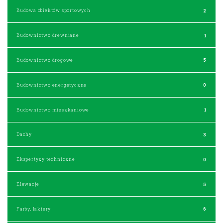
Budowa obiektów sportowych
2
Budownictwo drewniane
1
Budownictwo drogowe
5
Budownictwo energetyczne
0
Budownictwo mieszkaniowe
1
Dachy
3
Ekspertyzy techniczne
0
Elewacje
5
Farby, lakiery
6