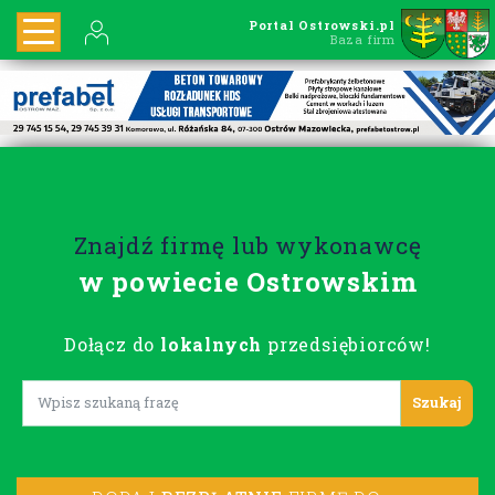
Portal Ostrowski.pl
Baza firm
Znajdź firmę lub wykonawcę
w powiecie Ostrowskim
Dołącz do
lokalnych
przedsiębiorców!
Lorem ipsum