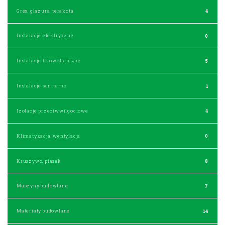
Gres, glazura, terakota
4
Instalacje elektryczne
0
Instalacje fotowoltaiczne
5
Instalacje sanitarne
1
Izolacje przeciwwilgociowe
4
Klimatyzacja, wentylacja
0
Kruszywo, piasek
8
Maszyny budowlane
7
Materiały budowlane
14