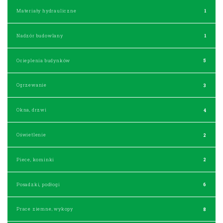
Materiały hydrauliczne
1
Nadzór budowlany
1
Ocieplenia budynków
5
Ogrzewanie
3
Okna, drzwi
4
Oświetlenie
2
Piece, kominki
2
Posadzki, podłogi
6
Prace ziemne, wykopy
8