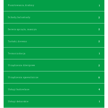
Rusztowania, drabiny
1
Schody, balustrady
2
Serwis sprzętu, maszyn
2
Tartaki, drewno
2
Termoizolacja
1
Urządzenia dźwigowe
2
Urządzenia spawalnicze
0
Usługi budowlane
4
Usługi dekarskie
1