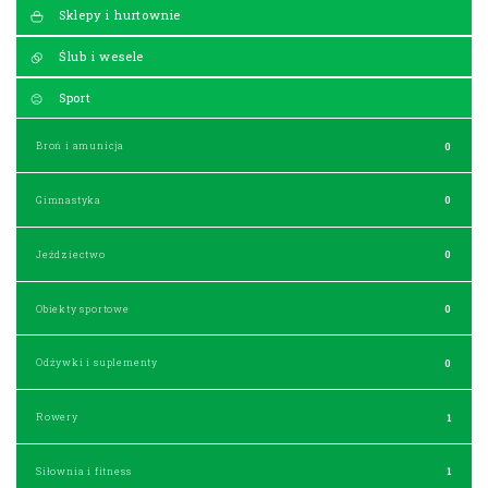
Sklepy i hurtownie
Ślub i wesele
Sport
Broń i amunicja
0
Gimnastyka
0
Jeździectwo
0
Obiekty sportowe
0
Odżywki i suplementy
0
Rowery
1
Siłownia i fitness
1