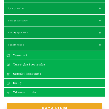
Sporty wodne
0
Sprzęt sportowy
0
Szkoły sportowe
0
Szkoły tańca
0
Transport
Turystyka i rozrywka
Urzędy i instytucje
Usługi
Zdrowie i uroda
BAZA FIRM