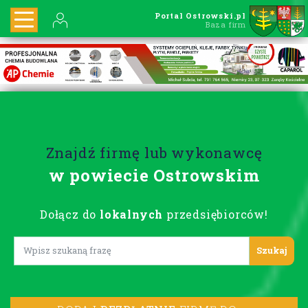
Portal Ostrowski.pl
Baza firm
Znajdź firmę lub wykonawcę
w powiecie Ostrowskim
Dołącz do
lokalnych
przedsiębiorców!
Lorem ipsum