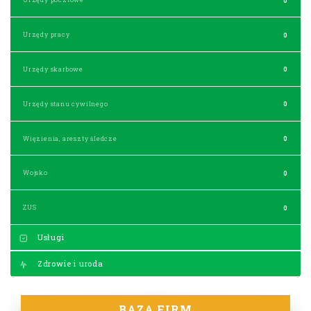
Urzędy pracy
0
Urzędy skarbowe
0
Urzędy stanu cywilnego
0
Więzienia, areszty śledcze
0
Wojsko
0
ZUS
0
Usługi
Zdrowie i uroda
BAZA FIRM