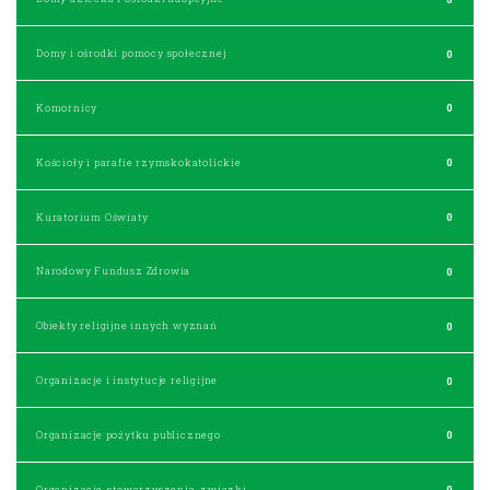
Domy i ośrodki pomocy społecznej
0
Komornicy
0
Kościoły i parafie rzymskokatolickie
0
Kuratorium Oświaty
0
Narodowy Fundusz Zdrowia
0
Obiekty religijne innych wyznań
0
Organizacje i instytucje religijne
0
Organizacje pożytku publicznego
0
Organizacje, stowarzyszenia, związki
0