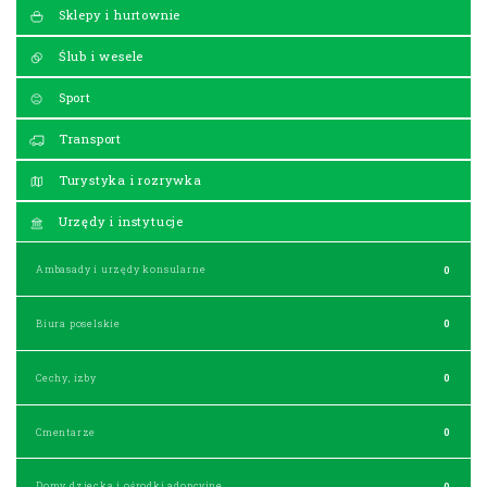
Sklepy i hurtownie
Ślub i wesele
Sport
Transport
Turystyka i rozrywka
Urzędy i instytucje
Ambasady i urzędy konsularne
0
Biura poselskie
0
Cechy, izby
0
Cmentarze
0
Domy dziecka i ośrodki adopcyjne
0