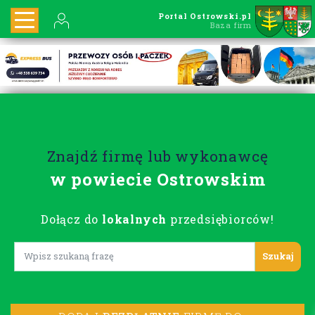
Portal Ostrowski.pl
Baza firm
Znajdź firmę lub wykonawcę
w powiecie Ostrowskim
Dołącz do
lokalnych
przedsiębiorców!
Lorem ipsum