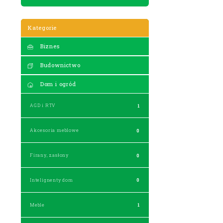
Kategorie
Biznes
Budownictwo
Dom i ogród
AGD i RTV
1
Akcesoria meblowe
0
Firany, zasłony
0
Intelignenty dom
0
Meble
1