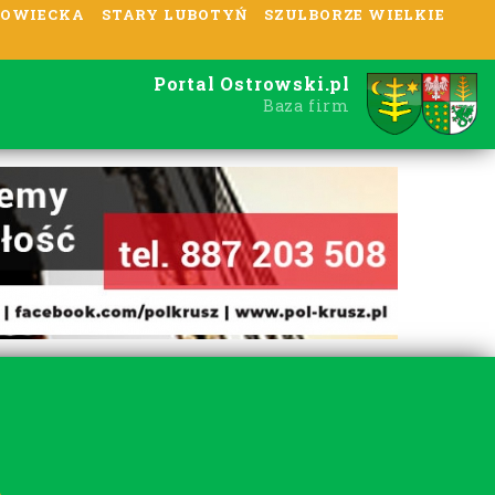
OWIECKA
STARY LUBOTYŃ
SZULBORZE WIELKIE
Portal Ostrowski.pl
Baza firm