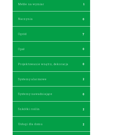
Meble na wymiar
1
Naczynia
0
Ogród
7
Opał
0
Projektowanie wnętrz, dekoracja
0
Systemy alarmowe
2
Systemy nawadniające
0
Szkółki roślin
2
Usługi dla domu
2