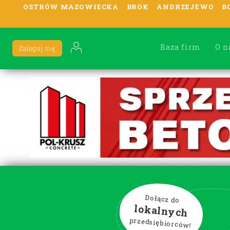
OSTRÓW MAZOWIECKA
BROK
ANDRZEJEWO
B
Baza firm
O n
Zaloguj się
Dołącz do
lokalnych
przedsiębiorców!