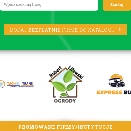
Lorem ipsum
DODAJ
BEZPŁATNIE
FIRMĘ DO KATALOGU
PROMOWANE FIRMY/INSTYTUCJE