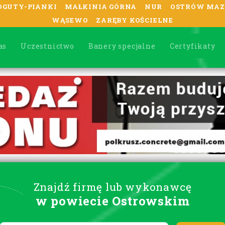
OGUTY-PIANKI
MAŁKINIA GÓRNA
NUR
OSTRÓW MAZ
WĄSEWO
ZARĘBY KOŚCIELNE
as
Uczestnictwo
Banery specjalne
Certyfikaty
Znajdź firmę lub wykonawcę
w powiecie Ostrowskim