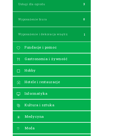
Usługi dla ogrodu
3
Wyposażenie biura
0
Wyposażenie i dekoracja wnętrz
1
Fundacje i pomoc
Gastronomia i żywność
Hobby
Hotele i restauracje
Informatyka
Kultura i sztuka
Medycyna
Moda