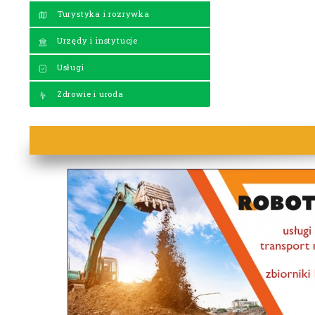
Turystyka i rozrywka
Urzędy i instytucje
Usługi
Zdrowie i uroda