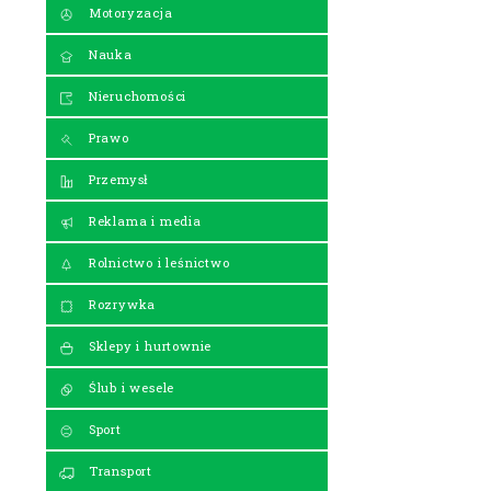
Motoryzacja
Nauka
Nieruchomości
Prawo
Przemysł
Reklama i media
Rolnictwo i leśnictwo
Rozrywka
Sklepy i hurtownie
Ślub i wesele
Sport
Transport