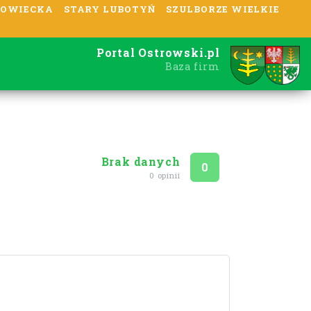
OWIECKA
STARY LUBOTYŃ
SZULBORZE WIELKIE
Portal Ostrowski.pl
Baza firm
Brak danych
Ocena
na 5
0
0 opinii