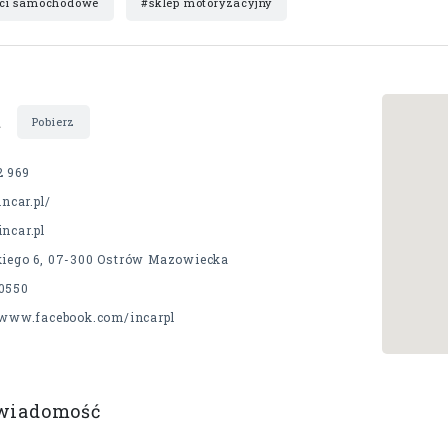
ci samochodowe
#sklep motoryzacyjny
t
Pobierz
2 969
incar.pl/
ncar.pl
kiego 6, 07-300 Ostrów Mazowiecka
0550
//www.facebook.com/incarpl
 wiadomość