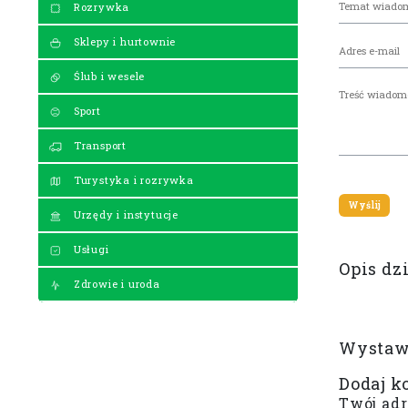
Rozrywka
Sklepy i hurtownie
Ślub i wesele
Sport
Transport
Turystyka i rozrywka
Urzędy i instytucje
Usługi
Opis dz
Zdrowie i uroda
Wystaw 
Dodaj k
Twój adr