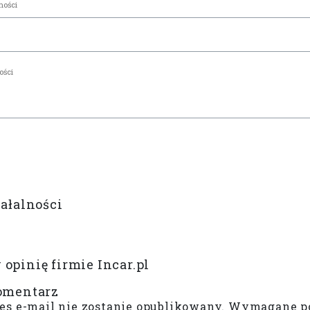
iałalności
opinię firmie Incar.pl
omentarz
es e-mail nie zostanie opublikowany.
Wymagane po