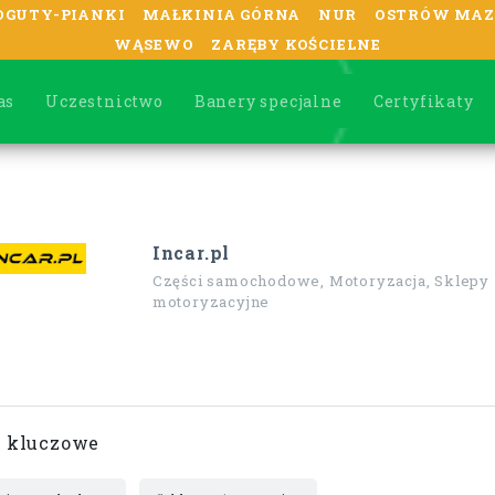
OGUTY-PIANKI
MAŁKINIA GÓRNA
NUR
OSTRÓW MAZ
WĄSEWO
ZARĘBY KOŚCIELNE
as
Uczestnictwo
Banery specjalne
Certyfikaty
Incar.pl
Części samochodowe, Motoryzacja, Sklepy
motoryzacyjne
 kluczowe