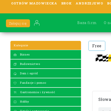
OSTRÓW MAZOWIECKA
BROK
ANDRZEJEWO
B
Baza firm
O n
Zaloguj się
Free
Kategorie
Biznes
Budownictwo
Dom i ogród
Fundacje i pomoc
Gastronomia i żywność
Słowa
Hobby
Hotele i restauracje