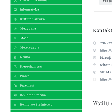
#częś
Informatyka
Kultura i sztuka
Medycyna
Kontak
Moda
796 72
Motoryzacja
https://
Nauka
biuro@i
Sikors
Nieruchomości
585149
Prawo
https:
Przemysł
Reklama i media
Wyślij
Rolnictwo i leśnictwo