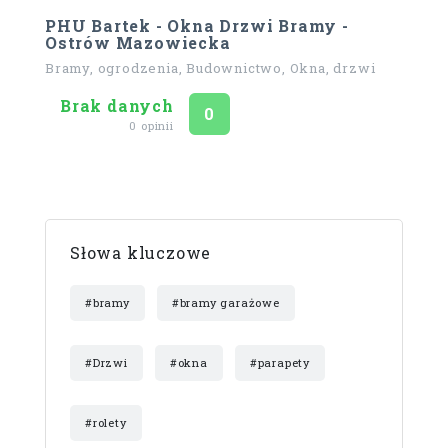
PHU Bartek - Okna Drzwi Bramy -
Ostrów Mazowiecka
Bramy, ogrodzenia, Budownictwo, Okna, drzwi
Brak danych
Ocena
na 5
0
0 opinii
Słowa kluczowe
#bramy
#bramy garażowe
#Drzwi
#okna
#parapety
#rolety