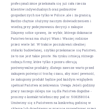
profesjonalizmie przekonała się już cała rzesza
klientów indywidualnych oraz podmiotów
gospodarczych nie tylko w Polsce ,ale i za granicą.
Bardzo chętnie służymy naszym doświadczeniem i
wiedzą przy podejmowaniu decyzji o zakupie .
Zdajemy sobie sprawę, że wybór, którego dokonacie
Państwo teraz ma służyć Wam i Waszej rodzinie
przez wiele lat. W trakcie poszukiwań idealnej
stolarki budowlanej, szybko przekonacie się Państwo,
że to nie jest takie proste. Na rynku istnieją różnego
rodzaju firmy, które tylko z pozoru oferują
porównywalne produkty, dlatego zawsze warto przed
zakupem poświęcić trochę czasu, aby mieć pewność,
że zakupiony produkt będzie pod każdym względem
spełniał Państwa oczekiwania. Uwaga Jeżeli godziny
pracy naszego sklepu nie są dla Państwa dogodne -
prosimy o kontakt telefoniczny pod nr. 508258004.
Umówimy się z Państwem na konkretną godzinę w
sklepie lub dojedziemy w miejsce prowadzonej przez