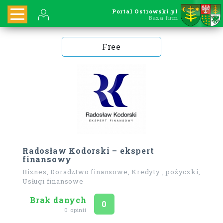
Portal Ostrowski.pl
Baza firm
Free
Radosław Kodorski – ekspert
finansowy
Biznes, Doradztwo finansowe, Kredyty , pożyczki,
Usługi finansowe
Brak danych
Ocena
na 5
0
0 opinii