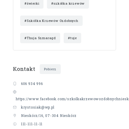
#świerki
#szkółka krzewów
#Szkółka Krzewów Ozdobnych
#Thuja Szmaragd
#tuje
Kontakt
Pobierz
606 934 996
https://www.facebook.com/szkolkakrzewowozdobnychniesk
krystosiak@wp.pl
Nieskórz/16, 07-304 Nieskórz
111-111-11-11