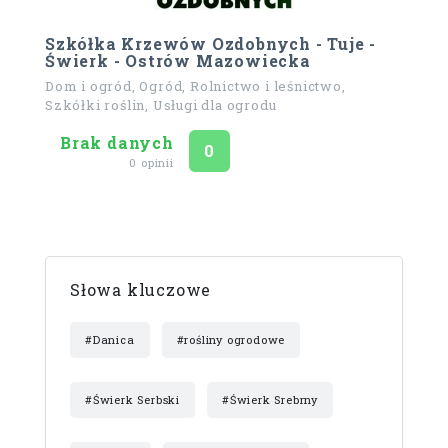
Szkółka Krzewów Ozdobnych - Tuje -
Świerk - Ostrów Mazowiecka
Dom i ogród, Ogród, Rolnictwo i leśnictwo,
Szkółki roślin, Usługi dla ogrodu
Brak danych
Ocena
na 5
0
0 opinii
Słowa kluczowe
#Danica
#rośliny ogrodowe
#Świerk Serbski
#Świerk Srebrny