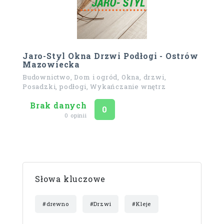
Jaro-Styl Okna Drzwi Podłogi - Ostrów
Mazowiecka
Budownictwo, Dom i ogród, Okna, drzwi,
Posadzki, podłogi, Wykańczanie wnętrz
Brak danych
Ocena
na 5
0
0 opinii
Słowa kluczowe
#drewno
#Drzwi
#Kleje