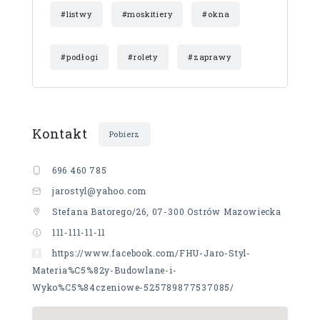
#listwy
#moskitiery
#okna
#podłogi
#rolety
#zaprawy
Kontakt
Pobierz
696 460 785
jarostyl@yahoo.com
Stefana Batorego/26, 07-300 Ostrów Mazowiecka
111-111-11-11
https://www.facebook.com/FHU-Jaro-Styl-
Materia%C5%82y-Budowlane-i-
Wyko%C5%84czeniowe-525789877537085/