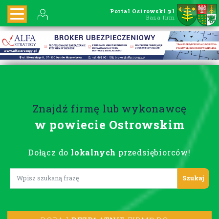
Portal Ostrowski.pl
Baza firm
Znajdź firmę lub wykonawcę
w powiecie Ostrowskim
Dołącz do
lokalnych
przedsiębiorców!
Lorem ipsum