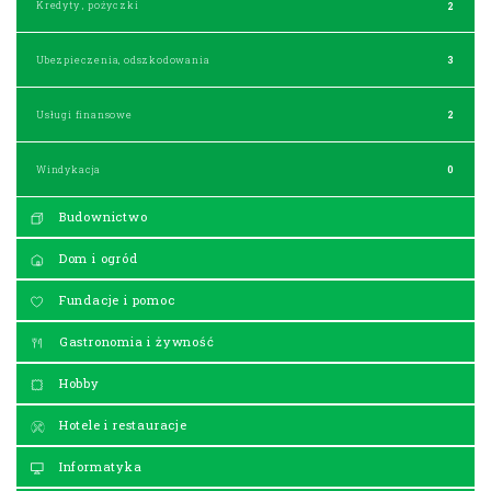
Kredyty , pożyczki
2
Ubezpieczenia, odszkodowania
3
Usługi finansowe
2
Windykacja
0
Budownictwo
Dom i ogród
Fundacje i pomoc
Gastronomia i żywność
Hobby
Hotele i restauracje
Informatyka