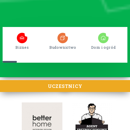
5
38
15
Biznes
Budownictwo
Dom i ogród
UCZESTNICY