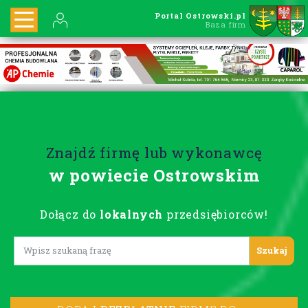
Portal Ostrowski.pl
Baza firm
Znajdź firmę lub wykonawcę
w powiecie Ostrowskim
Dołącz do
lokalnych
przedsiębiorców!
Lorem ipsum