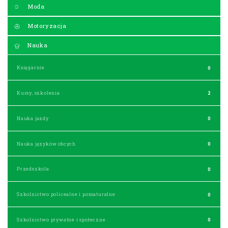
Moda
Motoryzacja
Nauka
Księgarnie
0
Kursy, szkolenia
2
Nauka jazdy
0
Nauka języków obcych
0
Przedszkola
0
Szkolnictwo policealne i pomaturalne
0
Szkolnictwo prywatne i społeczne
0