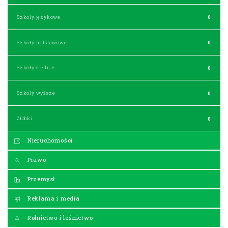
Szkoły językowe
0
Szkoły podstawowe
0
Szkoły średnie
0
Szkoły wyższe
0
Żłobki
0
Nieruchomości
Prawo
Przemysł
Reklama i media
Rolnictwo i leśnictwo