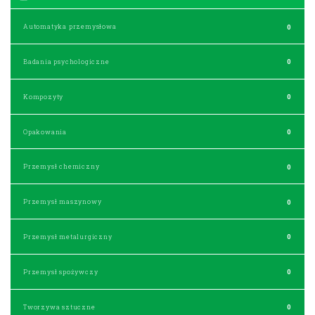
Automatyka przemysłowa
0
Badania psychologiczne
0
Kompozyty
0
Opakowania
0
Przemysł chemiczny
0
Przemysł maszynowy
0
Przemysł metalurgiczny
0
Przemysł spożywczy
0
Tworzywa sztuczne
0