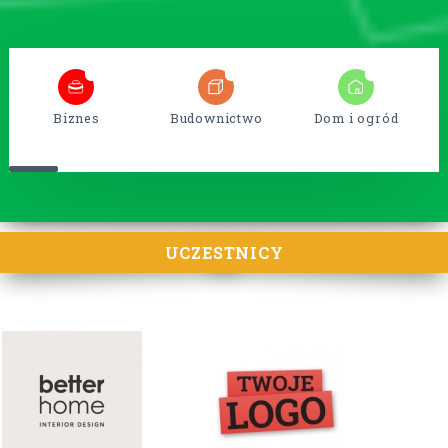
5
38
15
Biznes
Budownictwo
Dom i ogród
UCZESTNICY