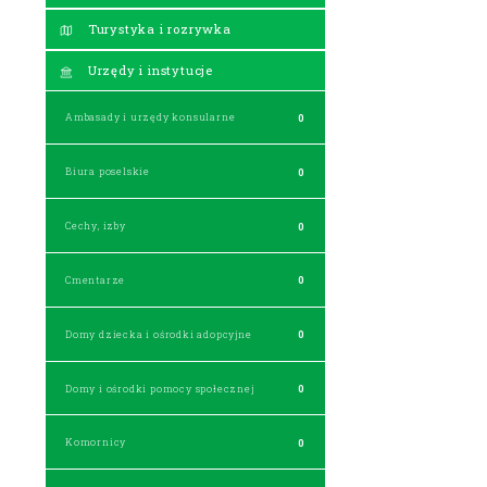
Turystyka i rozrywka
Urzędy i instytucje
Ambasady i urzędy konsularne
0
Biura poselskie
0
Cechy, izby
0
Cmentarze
0
Domy dziecka i ośrodki adopcyjne
0
Domy i ośrodki pomocy społecznej
0
Komornicy
0