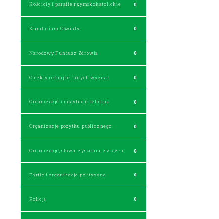
Kościoły i parafie rzymskokatolickie
0
Kuratorium Oświaty
0
Narodowy Fundusz Zdrowia
0
Obiekty religijne innych wyznań
0
Organizacje i instytucje religijne
0
Organizacje pożytku publicznego
0
Organizacje, stowarzyszenia, związki
0
Partie i organizacje polityczne
0
Policja
0