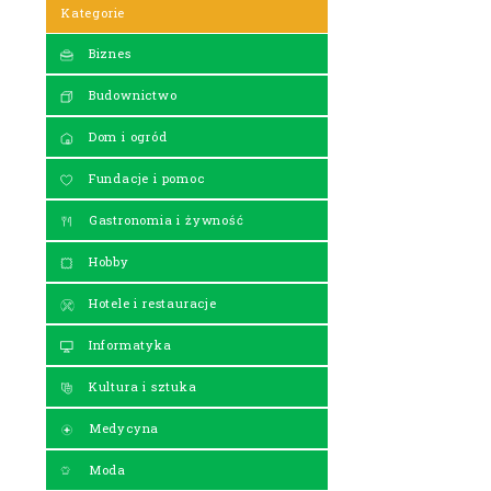
Kategorie
Biznes
Budownictwo
Dom i ogród
Fundacje i pomoc
Gastronomia i żywność
Hobby
Hotele i restauracje
Informatyka
Kultura i sztuka
Medycyna
Moda