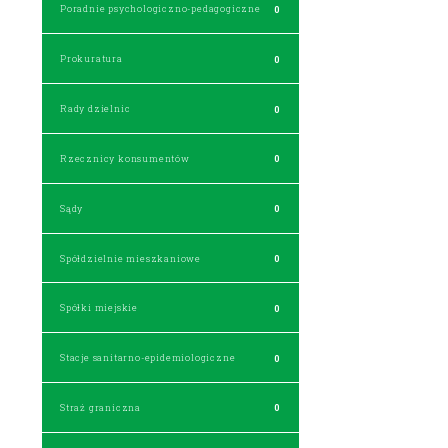
Poradnie psychologiczno-pedagogiczne
0
Prokuratura
0
Rady dzielnic
0
Rzecznicy konsumentów
0
Sądy
0
Spółdzielnie mieszkaniowe
0
Spółki miejskie
0
Stacje sanitarno-epidemiologiczne
0
Straż graniczna
0