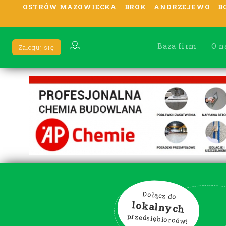
OSTRÓW MAZOWIECKA
BROK
ANDRZEJEWO
B
Baza firm
O n
Zaloguj się
Dołącz do
lokalnych
przedsiębiorców!