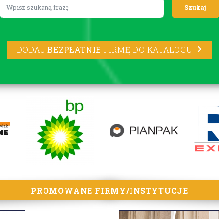
Lorem ipsum
DODAJ
BEZPŁATNIE
FIRMĘ DO KATALOGU
PROMOWANE FIRMY/INSTYTUCJE