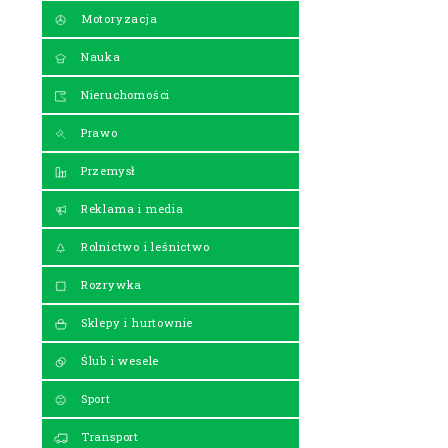
Motoryzacja
Nauka
Nieruchomości
Prawo
Przemysł
Reklama i media
Rolnictwo i leśnictwo
Rozrywka
Sklepy i hurtownie
Ślub i wesele
Sport
Transport