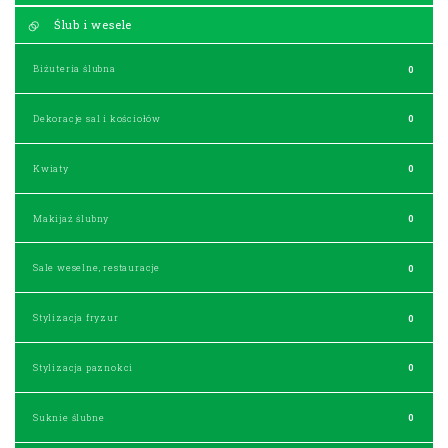
Ślub i wesele
Biżuteria ślubna
0
Dekoracje sal i kościołów
0
Kwiaty
0
Makijaż ślubny
0
Sale weselne, restauracje
0
Stylizacja fryzur
0
Stylizacja paznokci
0
Suknie ślubne
0