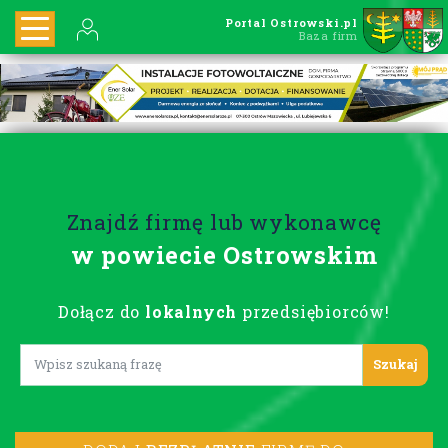
Portal Ostrowski.pl
Baza firm
Znajdź firmę lub wykonawcę
w powiecie Ostrowskim
Dołącz do
lokalnych
przedsiębiorców!
Lorem ipsum