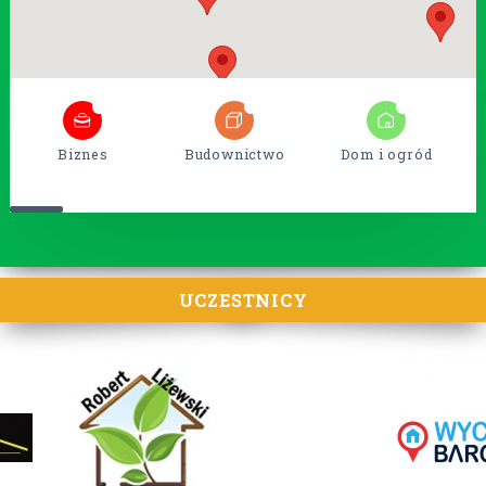
5
38
15
Biznes
Budownictwo
Dom i ogród
UCZESTNICY