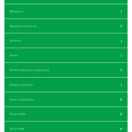
Maszyny
1
Maszyny rolnicze
2
Nawozy
1
Pasze
1
Serwis maszyn rolniczych
2
Sklepy rolnicze
1
Skóry naturalne
0
Skup bydła
0
Skup zbóż
0