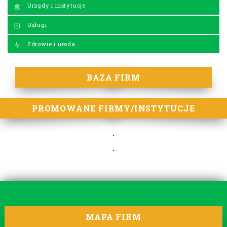
Urzędy i instytucje
Usługi
Zdrowie i uroda
BAZA FIRM
PROMOWANE FIRMY/INSTYTUCJE
MAPA FIRM