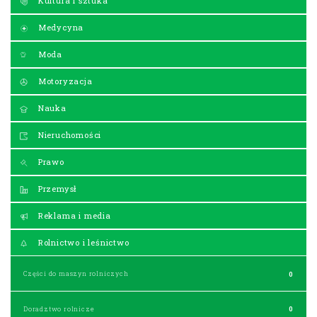
Kultura i sztuka
Medycyna
Moda
Motoryzacja
Nauka
Nieruchomości
Prawo
Przemysł
Reklama i media
Rolnictwo i leśnictwo
Części do maszyn rolniczych
0
Doradztwo rolnicze
0