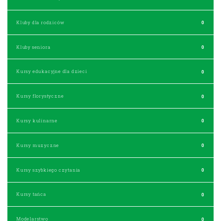
Kluby dla rodziców
0
Kluby seniora
0
Kursy edukacyjne dla dzieci
0
Kursy florystyczne
0
Kursy kulinarne
0
Kursy muzyczne
0
Kursy szybkiego czytania
0
Kursy tańca
0
Modelarstwo
0