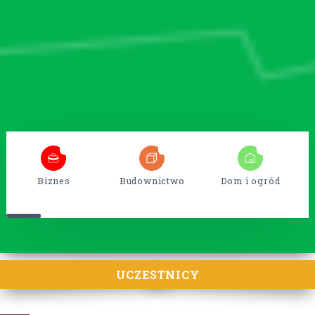
5
38
15
Biznes
Budownictwo
Dom i ogród
UCZESTNICY