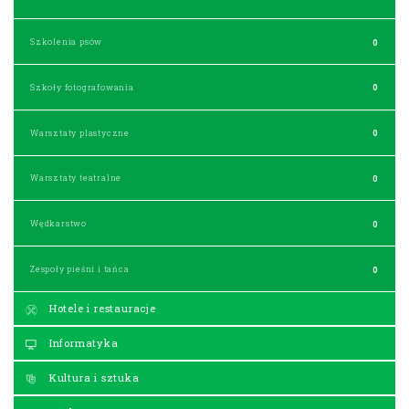
Szkolenia psów
0
Szkoły fotografowania
0
Warsztaty plastyczne
0
Warsztaty teatralne
0
Wędkarstwo
0
Zespoły pieśni i tańca
0
Hotele i restauracje
Informatyka
Kultura i sztuka