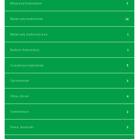
Maszyny budowlane
7
Materiały budowlane
14
Materiały hydrauliczne
1
Nadzór budowlany
1
Ocieplenia budynków
5
Ogrzewanie
3
Okna, drzwi
4
Oświetlenie
2
Piece, kominki
2