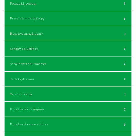
Posadzki, podłogi
6
Prace ziemne, wykopy
8
Rusztowania, drabiny
1
Schody, balustrady
2
Serwis sprzętu, maszyn
2
Tartaki, drewno
2
Termoizolacja
1
Urządzenia dźwigowe
2
Urządzenia spawalnicze
0