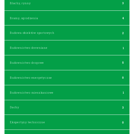
Blachy, rynny
3
Bramy, ogrodzenia
4
Budowa obiektów sportowych
2
Budownictwo drewniane
1
Budownictwo drogowe
5
Budownictwo energetyczne
0
Budownictwo mieszkaniowe
1
Dachy
3
Ekspertyzy techniczne
0