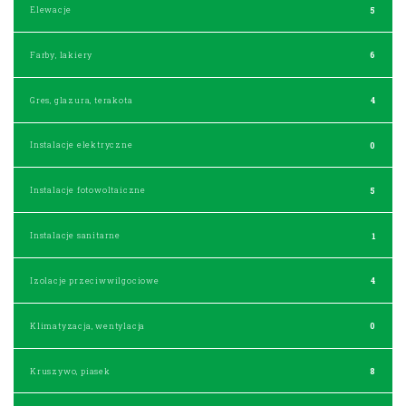
Elewacje
5
Farby, lakiery
6
Gres, glazura, terakota
4
Instalacje elektryczne
0
Instalacje fotowoltaiczne
5
Instalacje sanitarne
1
Izolacje przeciwwilgociowe
4
Klimatyzacja, wentylacja
0
Kruszywo, piasek
8