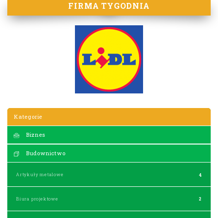
FIRMA TYGODNIA
Kategorie
Biznes
Budownictwo
Artykuły metalowe
4
Biura projektowe
2