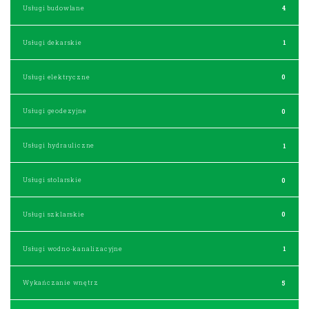
Usługi budowlane
4
Usługi dekarskie
1
Usługi elektryczne
0
Usługi geodezyjne
0
Usługi hydrauliczne
1
Usługi stolarskie
0
Usługi szklarskie
0
Usługi wodno-kanalizacyjne
1
Wykańczanie wnętrz
5