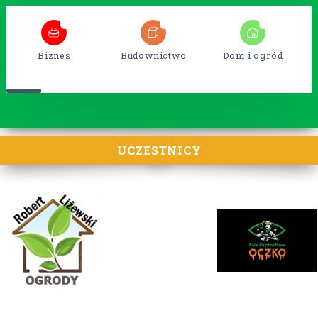
5
38
15
Biznes
Budownictwo
Dom i ogród
UCZESTNICY