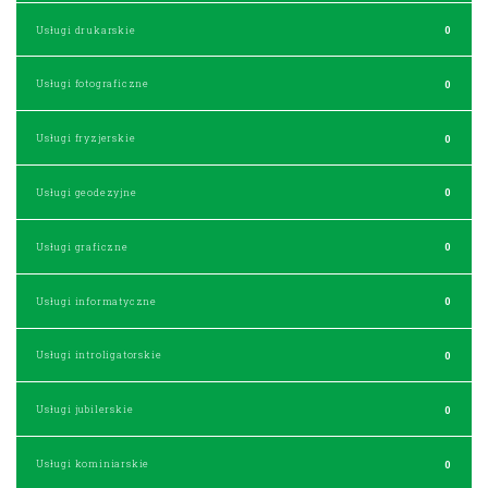
Usługi drukarskie
0
Usługi fotograficzne
0
Usługi fryzjerskie
0
Usługi geodezyjne
0
Usługi graficzne
0
Usługi informatyczne
0
Usługi introligatorskie
0
Usługi jubilerskie
0
Usługi kominiarskie
0