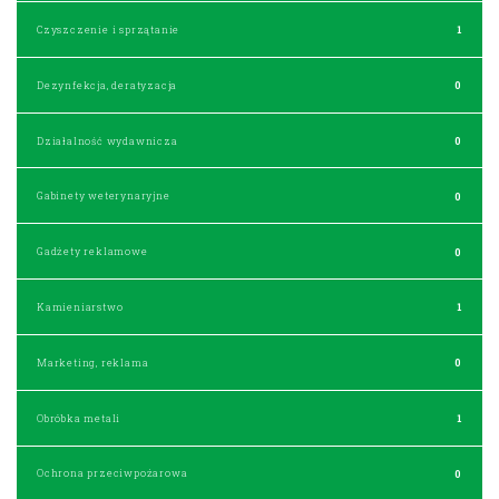
Czyszczenie i sprzątanie
1
Dezynfekcja, deratyzacja
0
Działalność wydawnicza
0
Gabinety weterynaryjne
0
Gadżety reklamowe
0
Kamieniarstwo
1
Marketing, reklama
0
Obróbka metali
1
Ochrona przeciwpożarowa
0