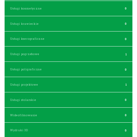
Usługi kosmetyczne
0
Usługi krawieckie
0
Usługi kserograficzne
0
Usługi pogrzebowe
1
Usługi poligraficzne
0
Usługi projektowe
1
Usługi stolarskie
0
Wideofilmowanie
0
Wydruki 3D
0