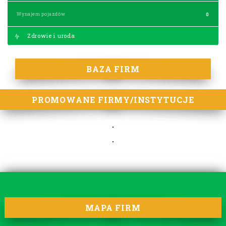
Wynajem pojazdów
0
Zdrowie i uroda
BAZA FIRM
PROMOWANE FIRMY/INSTYTUCJE
MAPA FIRM