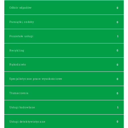
Odbiór odpadów
0
Pamiątki, ozdoby
0
Pozostałe usługi
1
Recykling
0
Rękodzieło
0
Specjalistyczne prace wysokościowe
0
Tłumaczenia
0
Usługi budowlane
1
Usługi detektywistyczne
0