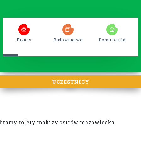
5
38
15
Biznes
Budownictwo
Dom i ogród
UCZESTNICY