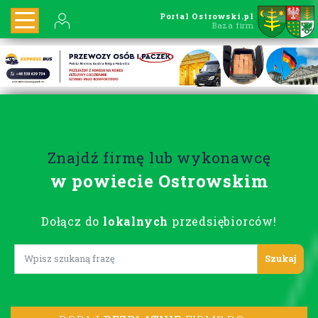
Portal Ostrowski.pl
Baza firm
Znajdź firmę lub wykonawcę
w powiecie Ostrowskim
Dołącz do
lokalnych
przedsiębiorców!
Lorem ipsum