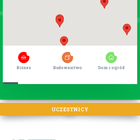
5
38
15
Biznes
Budownictwo
Dom i ogród
UCZESTNICY