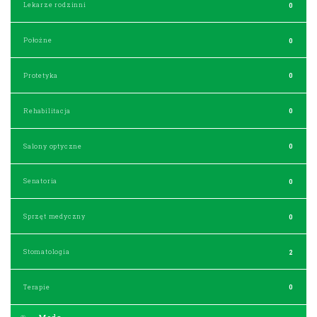
Lekarze rodzinni
0
Położne
0
Protetyka
0
Rehabilitacja
0
Salony optyczne
0
Senatoria
0
Sprzęt medyczny
0
Stomatologia
2
Terapie
0