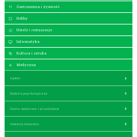
Gastronomia i żywność
Hobby
Hotele i restauracje
Informatyka
Kultura i sztuka
Medycyna
Apteki
0
Badania psychologiczne
0
Centra medyczne i przychodnie
0
Gabinety lekarskie
0