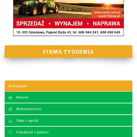
FIRMA TYGODNIA
Kategorie
Biznes
Budownictwo
Dom i ogród
Fundacje i pomoc