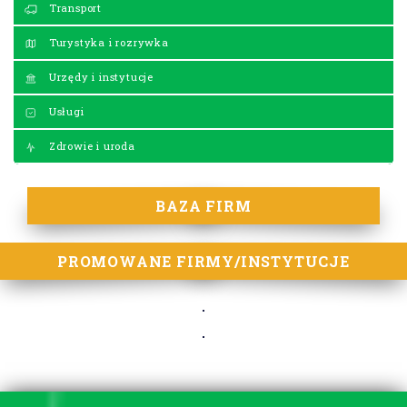
Transport
Turystyka i rozrywka
Urzędy i instytucje
Usługi
Zdrowie i uroda
BAZA FIRM
PROMOWANE FIRMY/INSTYTUCJE