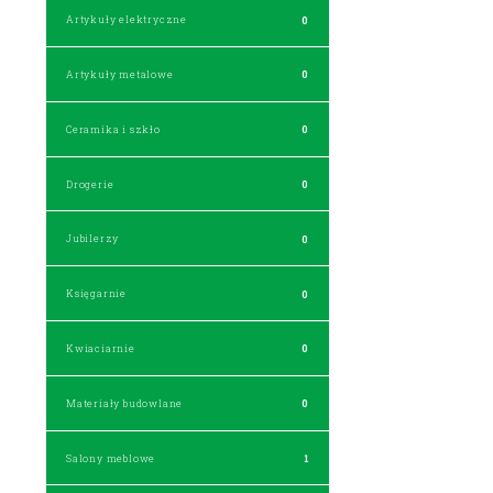
Artykuły elektryczne
0
Artykuły metalowe
0
Ceramika i szkło
0
Drogerie
0
Jubilerzy
0
Księgarnie
0
Kwiaciarnie
0
Materiały budowlane
0
Salony meblowe
1