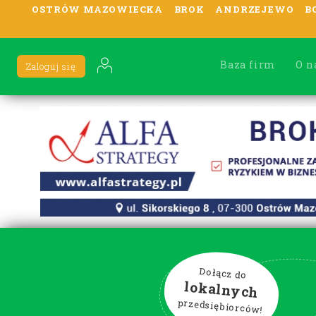
OSTRÓW MAZOWIECKA
BROK
ANDRZEJEWO
B
Baza firm
O n
Zaloguj się
Dołącz do
lokalnych
przedsiębiorców!