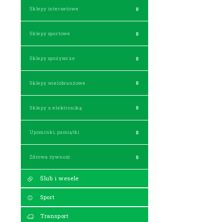
Sklepy internetowe
0
Sklepy sportowe
0
Sklepy spożywcze
0
Sklepy wielobranżowe
0
Sklepy z elektroniką
0
Upominki, pamiątki
0
Zdrowa żywność
0
Ślub i wesele
Sport
Transport