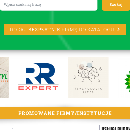
Lorem ipsum
DODAJ
BEZPŁATNIE
FIRMĘ DO KATALOGU
PROMOWANE FIRMY/INSTYTUCJE