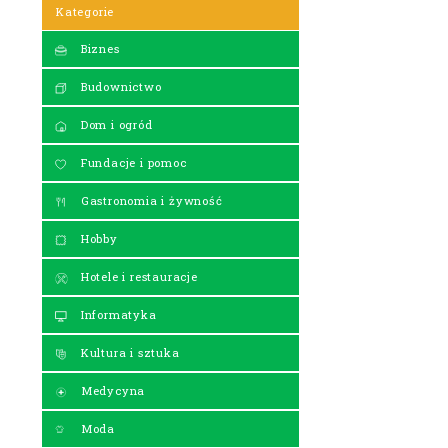
Kategorie
Biznes
Budownictwo
Dom i ogród
Fundacje i pomoc
Gastronomia i żywność
Hobby
Hotele i restauracje
Informatyka
Kultura i sztuka
Medycyna
Moda