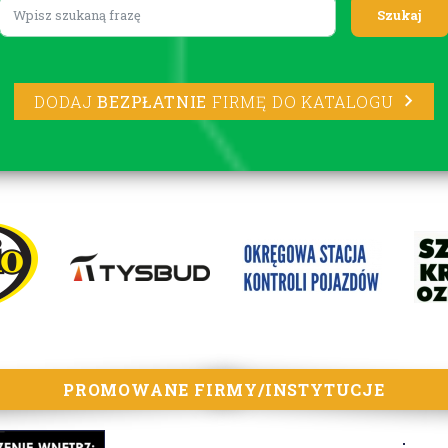
Lorem ipsum
DODAJ
BEZPŁATNIE
FIRMĘ DO KATALOGU
PROMOWANE FIRMY/INSTYTUCJE