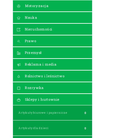
Motoryzacja
Nauka
Nieruchomości
Prawo
Przemysł
Reklama i media
Rolnictwo i leśnictwo
Rozrywka
Sklepy i hurtownie
Artykuły biurowe i papiernicze
0
Artykuły dla dzieci
0