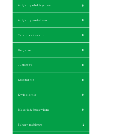
Artykuły elektryczne
0
Artykuły metalowe
0
Ceramika i szkło
0
Drogerie
0
Jubilerzy
0
Księgarnie
0
Kwiaciarnie
0
Materiały budowlane
0
Salony meblowe
1