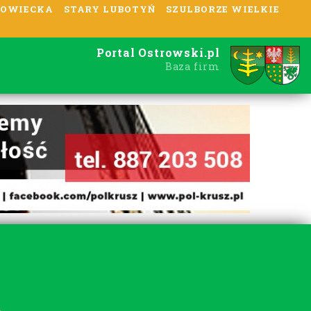
OWIECKA
STARY LUBOTYŃ
SZULBORZE WIELKIE
Portal Ostrowski.pl
Baza firm