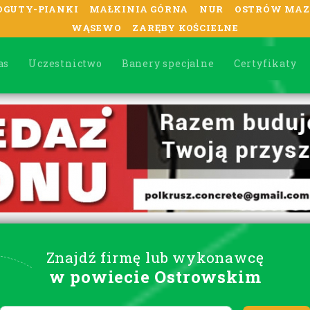
OGUTY-PIANKI
MAŁKINIA GÓRNA
NUR
OSTRÓW MAZ
WĄSEWO
ZARĘBY KOŚCIELNE
as
Uczestnictwo
Banery specjalne
Certyfikaty
Znajdź firmę lub wykonawcę
w powiecie Ostrowskim