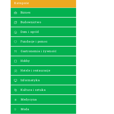
Kategorie
Biznes
Budownictwo
Dom i ogród
Fundacje i pomoc
Gastronomia i żywność
Hobby
Hotele i restauracje
Informatyka
Kultura i sztuka
Medycyna
Moda