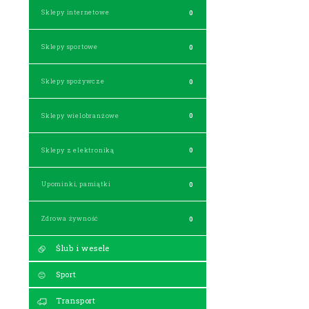
Sklepy internetowe
0
Sklepy sportowe
0
Sklepy spożywcze
0
Sklepy wielobranżowe
0
Sklepy z elektroniką
0
Upominki, pamiątki
0
Zdrowa żywność
0
Ślub i wesele
Sport
Transport