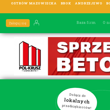
OSTRÓW MAZOWIECKA
BROK
ANDRZEJEWO
B
Baza firm
O n
Zaloguj się
Dołącz do
lokalnych
przedsiębiorców!