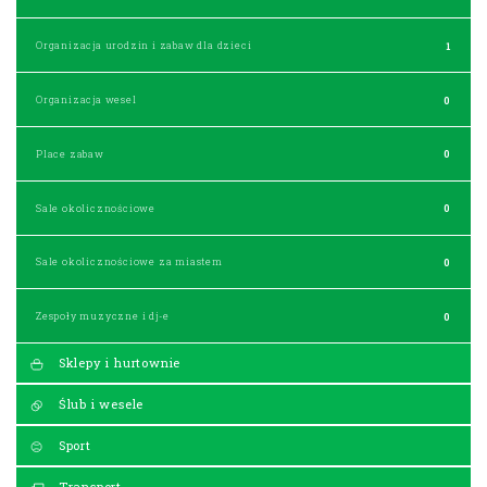
Organizacja urodzin i zabaw dla dzieci
1
Organizacja wesel
0
Place zabaw
0
Sale okolicznościowe
0
Sale okolicznościowe za miastem
0
Zespoły muzyczne i dj-e
0
Sklepy i hurtownie
Ślub i wesele
Sport
Transport