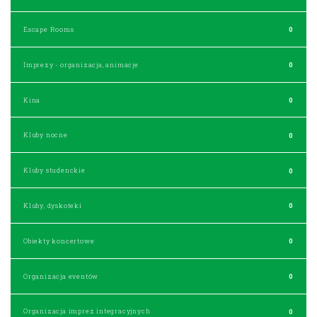
Escape Rooms
0
Imprezy - organizacja, animacje
0
Kina
0
Kluby nocne
0
Kluby studenckie
0
Kluby, dyskoteki
0
Obiekty koncertowe
0
Organizacja eventów
0
Organizacja imprez integracyjnych
0