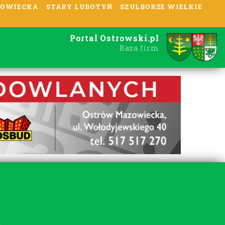
OWIECKA
STARY LUBOTYŃ
SZULBORZE WIELKIE
Portal Ostrowski.pl
Baza firm