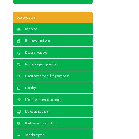
Kategorie
Biznes
Budownictwo
Dom i ogród
Fundacje i pomoc
Gastronomia i żywność
Hobby
Hotele i restauracje
Informatyka
Kultura i sztuka
Medycyna