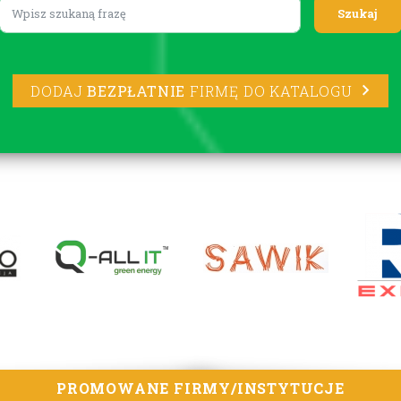
Lorem ipsum
DODAJ
BEZPŁATNIE
FIRMĘ DO KATALOGU
PROMOWANE FIRMY/INSTYTUCJE