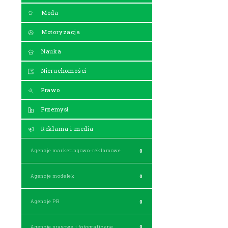
Moda
Motoryzacja
Nauka
Nieruchomości
Prawo
Przemysł
Reklama i media
Agencje marketingowo-reklamowe
0
Agencje modelek
0
Agencje PR
0
Agencje prasowe i fotograficzne
0