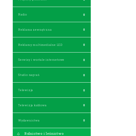
Radio
0
Reklama zewnętrzna
0
Reklamy multimedialne LED
0
Serwisy i wortale internetowe
0
Studio nagrań
0
Telewizja
0
Telewizja kablowa
0
Wydawnictwa
0
Rolnictwo i leśnictwo