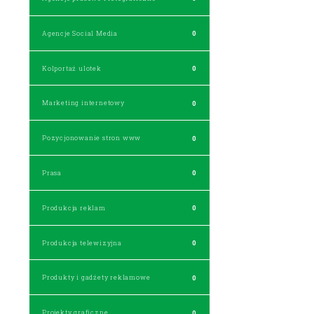
Agencje Social Media
0
Kolportaż ulotek
0
Marketing internetowy
0
Pozycjonowanie stron www
0
Prasa
0
Produkcja reklam
0
Produkcja telewizyjna
0
Produkty i gadżety reklamowe
0
Projekty graficzne
0