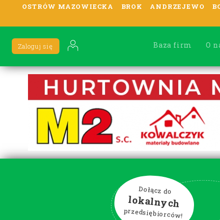
OSTRÓW MAZOWIECKA
BROK
ANDRZEJEWO
B
Baza firm
O n
Zaloguj się
Dołącz do
lokalnych
przedsiębiorców!