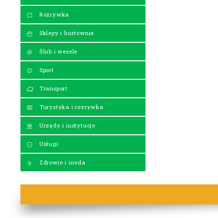
Rozrywka
Sklepy i hurtownie
Ślub i wesele
Sport
Transport
Turystyka i rozrywka
Urzędy i instytucje
Usługi
Zdrowie i uroda