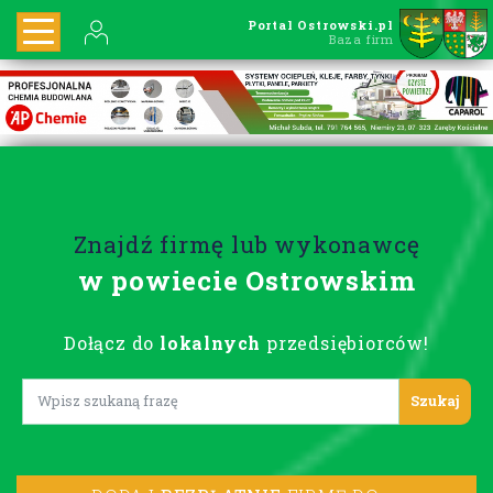
Portal Ostrowski.pl
Baza firm
Znajdź firmę lub wykonawcę
w powiecie Ostrowskim
Dołącz do
lokalnych
przedsiębiorców!
Lorem ipsum