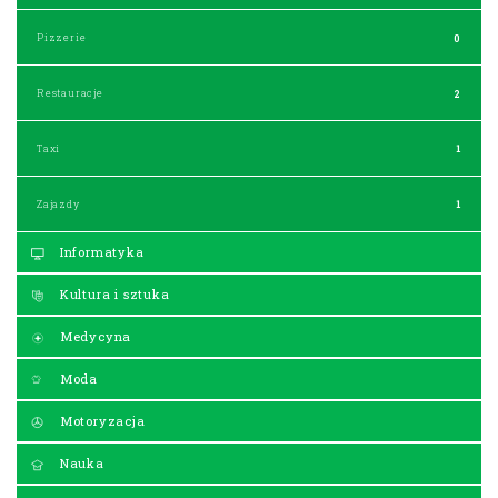
Pizzerie
0
Restauracje
2
Taxi
1
Zajazdy
1
Informatyka
Kultura i sztuka
Medycyna
Moda
Motoryzacja
Nauka