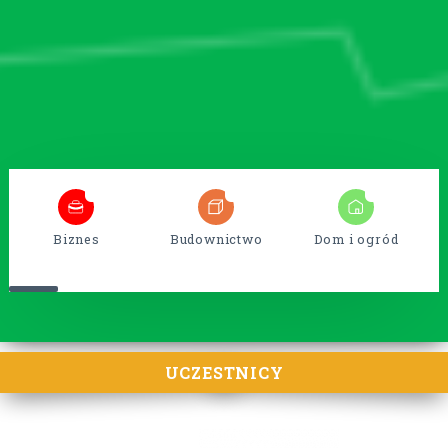
5
38
15
Biznes
Budownictwo
Dom i ogród
UCZESTNICY