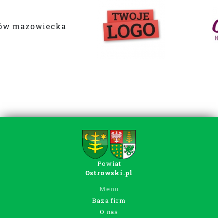
Powiat
Ostrowski.pl
Menu
Baza firm
O nas