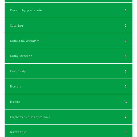
Bary, puby, piwiarnie
0
Catering
2
Domki na wynajem
0
Domy weselne
0
Fast-foody
0
Hostele
0
Hotele
1
Imprezy okolicznościowe
2
Kawiarnie
1