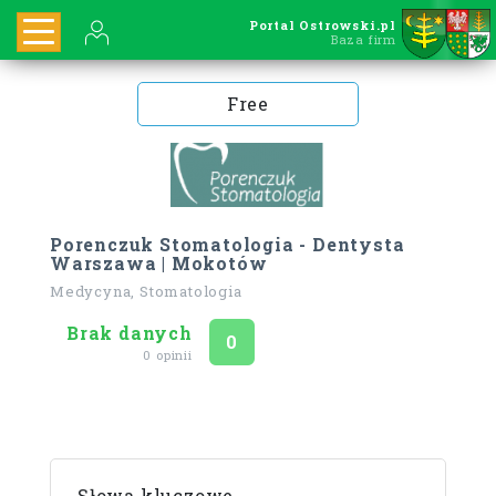
Portal Ostrowski.pl
Baza firm
Free
Porenczuk Stomatologia - Dentysta
Warszawa | Mokotów
Medycyna, Stomatologia
Brak danych
Ocena
na 5
0
0 opinii
Słowa kluczowe